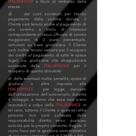
ITALSERVICE
a titolo di rimborso delle
stesse.
d) dei costi sostenuti per ritardo
pagamento delle somme dovute, il
Cliente sarà tenuto anche al pagamento di
una somma a titolo di interesse
corrispondente al tasso ufficiale di sconto
maggiorato di 3 punti percentuale,
calcolato su base giornaliera. Il Cliente
sarò inoltre tenuto sempre per il recupero
dei crediti al pagamento di tutte le spese
legali sia giudiziarie che stragiudiziare
ITALSERVICE
sostenute dalla
per il
recupero di quanto dovutole.
e) delle eventuali multe, penalità, spese di
giudizio o altre imposte alla
ITALSERVICE
per legge, derivanti
dall'utilizzazione dell'autoveicolo durante
il noleggio a meno che esse non siano
I
TALSERVICE
imputabili a colpa della
in
tal caso, tuttavia il Cliente o qualsiasi altra
persona non sarà sollevato dalla
responsabilità diretta verso qualsiasi
autorità per la propria condotta illegale. Il
costo fisso per la gestione amministrativa
di ciascuna sanzione sarà di €20.00 + IVA