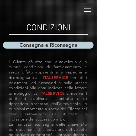
CONDIZIONI
Consegna e Riconsegna
Il Cliente dà atto che l'autoveicolo è in
buone condizioni di funzionamento e
senza difetti apparenti e si impegna a
ITALSERVICE
riconsegnarlo alla
con tutti i
documenti ed accessori e nelle stesse
condizioni alla data indicata nella lettere
ITALSERVICE
di noleggio. La
si riserva il
diritto di risolvere il contratto e di
riprendere possesso dell'autoveicolo in
qualsiasi momento a spese del Cliente nel
caso l'autoveicolo sia utilizzato in
violazione del successivo art. 6.
La mancata riconsegna delle chiavi e/o
dei documenti di circolazione del veicolo
noleggiato comporterà il proseguimento