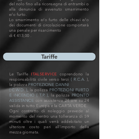
del nolo fino alla riconsegna di entrambi o
alla denuncia di avvenuto smarrimento
e/o furto.
Lo smarrimento e/o furto delle chiavi e/o
dei documenti di circolazione comporterà
una penale per risarcimento
di € 413,00 .
Tariffe
ITALSERVICE
Le Tariffe
coprendono la
responsabilità civile verso terzi
( R.C.A.
),
la polizza
PROTEZIONE DANNI
( C.W.D. )
, la polizza
PROTEZIONI FURTO
E INCENDIO ( T.P. )
, la polizza
PRONTO
ASSISTANCE
con assistenza 24 ore su 24
valida in tutto Europa e la CARTA VERDE.
Ogni contratto di noleggio prevede al
momento del rientro una tolleranza di 59
minuti oltre i quali verrà addebitato un
ulteriore costo pari all'importo della
mezza giornata.