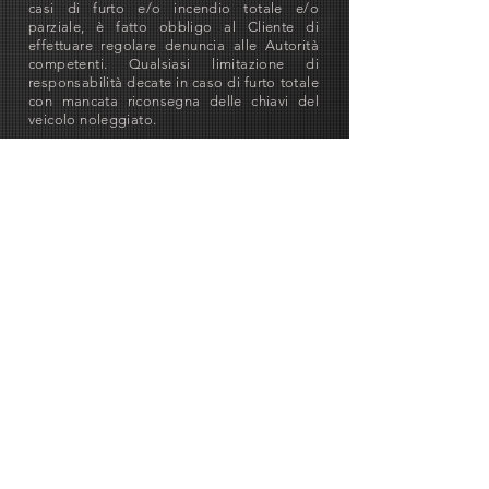
casi di furto e/o incendio totale e/o
parziale, è fatto obbligo al Cliente di
effettuare regolare denuncia alle Autorità
competenti. Qualsiasi limitazione di
responsabilità decate in caso di furto totale
con mancata riconsegna delle chiavi del
veicolo noleggiato.
DANNI (C.W.D)
- Il Cliente è responsabile
di eventuali danni che potrebbero verificarsi
durante il periodo di noleggio
indipendentemente da eventi e circostanze.
Di comune accordo e salvo in caso di dolo
o colpa seria del cliente o dell'utente che
può essere una terza parte, questa
responsabilità è limitata ad un importo
massimo di € 1300.00 ad evento. Il Cliente è
comunque responsabile per i danni causati
al tetto, al telone, centinatura furgonata e
allestimenti vari e ai danni meccanici
attribuibili alla guida negligente del Cliente
e nella inosservanza della segnaletica
stradale.
PENALITÀ
Una penale di € 500,00 ad evento verrà
applicata nel caso di sinistro contro terze