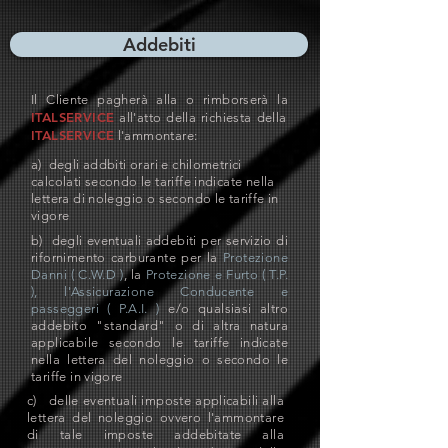
Addebiti
Il Cliente pagherà alla o rimborserà la
ITALSERVICE
all'atto della richiesta della
ITALSERVICE
l'ammontare:
a) degli addbiti orari e chilometrici
calcolati secondo le tariffe indicate nella
lettera di noleggio o secondo le tariffe in
vigore
b) degli eventuali addebiti per servizio di
rifornimento carburante per la
Protezione
Danni ( C.W.D )
, la
Protezione
e Furto ( T.P.
), l'Assicurazione Conducente e
passeggeri ( P.A.I. )
e/o qualsiasi altro
addebito "standard" o di altra natura
applicabile secondo le tariffe indicate
nella lettera del noleggio o secondo le
tariffe in vigore
c) delle eventuali imposte applicabili alla
lettera del noleggio ovvero l'ammontare
di tale imposte addebitate alla