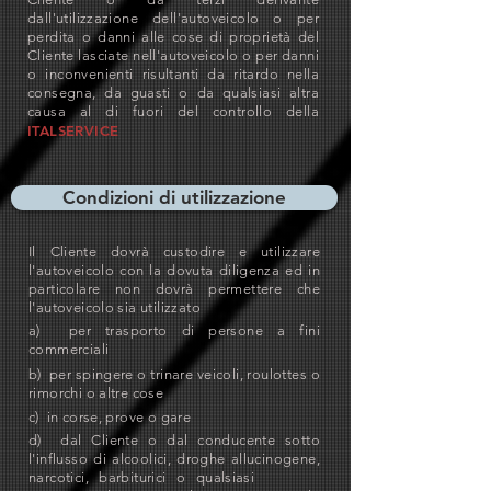
dall'utilizzazione dell'autoveicolo o per
perdita o danni alle cose di proprietà del
Cliente lasciate nell'autoveicolo o per danni
o inconvenienti risultanti da ritardo nella
consegna, da guasti o da qualsiasi altra
causa al di fuori del controllo della
ITALSERVICE
Condizioni di utilizzazione
Il Cliente dovrà custodire e utilizzare
l'autoveicolo con la dovuta diligenza ed in
particolare non dovrà permettere che
l'autoveicolo sia utilizzato
a) per trasporto di persone a fini
commerciali
b) per spingere o trinare veicoli, roulottes o
rimorchi o altre cose
c) in corse, prove o gare
d) dal Cliente o dal conducente sotto
l'influsso di alcoolici, droghe allucinogene,
narcotici, barbiturici o qualsiasi