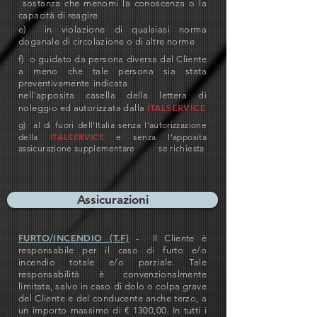
sostanza che menomi la conoscenza o la
capacità di reagire
e) in violazione di qualsiasi norma
doganale di circolazione o di altre norme
f) o guidato da persona diversa dal Cliente
a meno che tale persona sia stata
preventivamente indicata
nell'apposita casella della lettera di
ITALSERVICE
noleggio ed autorizzata dalla
g) al di fuori dell'Italia senza l'autorizzazione
ITALSERVICE
della
e senza l'apposita
assicurazione supplementare se richiesta
Assicurazioni
FURTO/INCENDIO (T.F)
- Il Cliente è
responsabile per il caso di furto e/o
incendio totale e/o parziale. Tale
responsabilità è convenzionalmente
limitata, salvo in caso di dolo o colpa grave
del Cliente e del conducente anche terzo, a
un importo massimo di € 1300,00. In tutti i