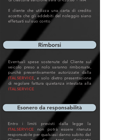
Il cliente che utilizza una carta di credito
accetta che gli addebiti del noleggio siano
effetuati sul suo conto
Rimborsi
Eventuali spese sostenute dal Cliente sul
veicolo preso a nolo saranno rimborsate,
purchè preventivamente autorizzate dalla
ITALSERVICE
, e solo dietro presentazione
di regolare fattura quietanza intestata alla
ITALSERVICE
Esonero da responsabilità
Entro i limiti previsti dalla legge la
ITALSERVICE
non potrà essere ritenuta
responsabile per qualsiasi danno subito dal
Cliente o da terzi derivante